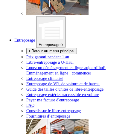
Entreposage
Entreposage
Retour au menu principal
Prix garanti pendant 1 an
Libre-entreposage à
U-Haul
Louez un déménagement en ligne aujourd’hui!
Emménagement en ligne : commencer
Entreposage climatisé
Entreposage de VR, de voiture et de bateau
Guide des tailles d'unités de libre-entreposage
Entreposage extérieur/accessible en voiture
Payer ma facture d'entreposage
FAQ
Conseils sur le libre-entreposage
Fournitures d’entreposage