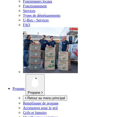
Fournisseurs locaux
Fonctionnement
Services
Types de déménagements
U-Box -
Services
FAQ
Propane
Propane
Retour au menu principal
Remplissage de propane
Accessoires pour le gril
Grils et fumoirs