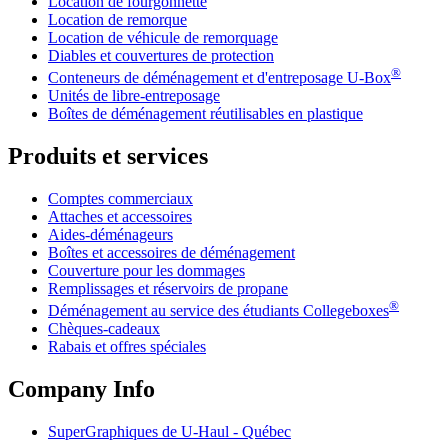
Location de fourgonnette
Location de remorque
Location de véhicule de remorquage
Diables et couvertures de protection
®
Conteneurs de déménagement et d'entreposage
U-Box
Unités de libre-entreposage
Boîtes de déménagement réutilisables en plastique
Produits et services
Comptes commerciaux
Attaches et accessoires
Aides-déménageurs
Boîtes et accessoires de déménagement
Couverture pour les dommages
Remplissages et réservoirs de propane
®
Déménagement au service des étudiants Collegeboxes
Chèques-cadeaux
Rabais et offres spéciales
Company Info
SuperGraphiques de
U-Haul
- Québec