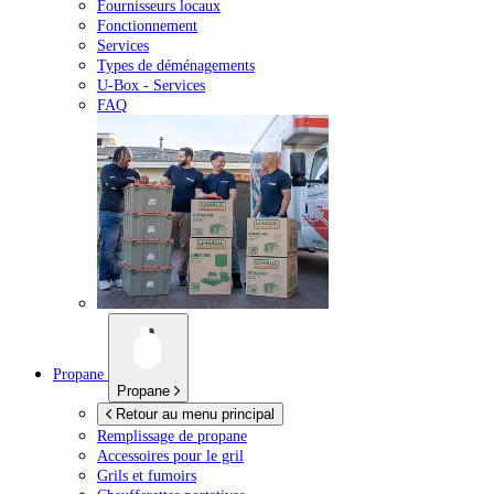
Fournisseurs locaux
Fonctionnement
Services
Types de déménagements
U-Box -
Services
FAQ
Propane
Propane
Retour au menu principal
Remplissage de propane
Accessoires pour le gril
Grils et fumoirs