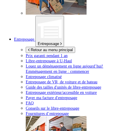
Entreposage
Entreposage
Retour au menu principal
Prix garanti pendant 1 an
Libre-entreposage à
U-Haul
Louez un déménagement en ligne aujourd’hui!
Emménagement en ligne : commencer
Entreposage climatisé
Entreposage de VR, de voiture et de bateau
Guide des tailles d'unités de libre-entreposage
Entreposage extérieur/accessible en voiture
Payer ma facture d'entreposage
FAQ
Conseils sur le libre-entreposage
Fournitures d’entreposage