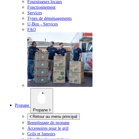
Fournisseurs locaux
Fonctionnement
Services
Types de déménagements
U-Box -
Services
FAQ
Propane
Propane
Retour au menu principal
Remplissage de propane
Accessoires pour le gril
Grils et fumoirs