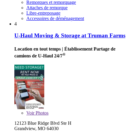
Remorques et remorquage
Attaches de remorque
Libre-entreposage
Accessoires de déménagement
4
U-Haul Moving & Storage at Truman Farms
Location en tout temps
| Établissement Partage de
®
camions de U-Haul 24/7
Voir
Photos
12123 Blue Ridge Blvd Ste H
Grandview, MO 64030