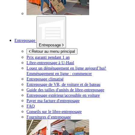
Entreposage
Entreposage
Retour au menu principal
Prix garanti pendant 1 an
Libre-entreposage à
U-Haul
Louez un déménagement en ligne aujourd’hui!
Emménagement en ligne : commencer
Entreposage climatisé
Entreposage de VR, de voiture et de bateau
Guide des tailles d'unités de libre-entreposage
Entreposage extérieur/accessible en voiture
Payer ma facture d'entreposage
FAQ
Conseils sur le libre-entreposage
Fournitures d’entreposage