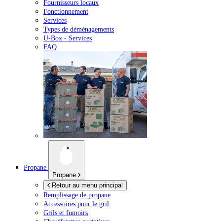
Fournisseurs locaux
Fonctionnement
Services
Types de déménagements
U-Box -
Services
FAQ
Propane
Propane
Retour au menu principal
Remplissage de propane
Accessoires pour le gril
Grils et fumoirs