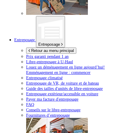
Entreposage
Entreposage
Retour au menu principal
Prix garanti pendant 1 an
Libre-entreposage à
U-Haul
Louez un déménagement en ligne aujourd’hui!
Emménagement en ligne : commencer
Entreposage climatisé
Entreposage de VR, de voiture et de bateau
Guide des tailles d'unités de libre-entreposage
Entreposage extérieur/accessible en voiture
Payer ma facture d'entreposage
FAQ
Conseils sur le libre-entreposage
Fournitures d’entreposage