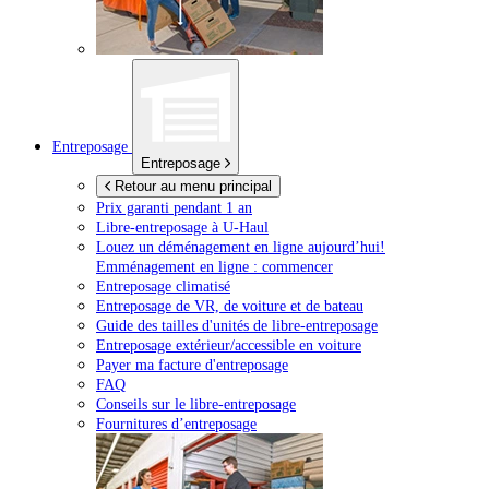
Entreposage
Entreposage
Retour au menu principal
Prix garanti pendant 1 an
Libre-entreposage à
U-Haul
Louez un déménagement en ligne aujourd’hui!
Emménagement en ligne : commencer
Entreposage climatisé
Entreposage de VR, de voiture et de bateau
Guide des tailles d'unités de libre-entreposage
Entreposage extérieur/accessible en voiture
Payer ma facture d'entreposage
FAQ
Conseils sur le libre-entreposage
Fournitures d’entreposage