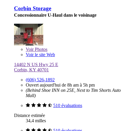
Corbin Storage
Concessionnaire U-Haul dans le voisinage
Voir
Photos
Voir le site Web
14402 N US Hwy 25 E
Corbin, KY 40701
(606) 526-1892
Ouvert aujourd'hui de 8h am à 5h pm
(Behind Shoe INN on 25E, Next to Tim Shorts Auto
Mall)
510 évaluations
Distance estimée
34,4 milles
510 évaluations