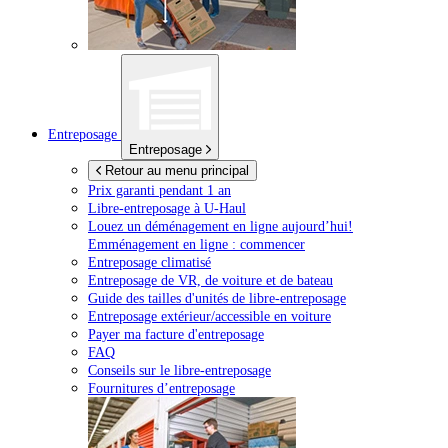
Entreposage
Entreposage
Retour au menu principal
Prix garanti pendant 1 an
Libre-entreposage à
U-Haul
Louez un déménagement en ligne aujourd’hui!
Emménagement en ligne : commencer
Entreposage climatisé
Entreposage de VR, de voiture et de bateau
Guide des tailles d'unités de libre-entreposage
Entreposage extérieur/accessible en voiture
Payer ma facture d'entreposage
FAQ
Conseils sur le libre-entreposage
Fournitures d’entreposage