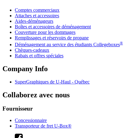
Comptes commerciaux
Attaches et accessoires
Aides-déménageurs
Boîtes et accessoires de déménagement
Couverture pour les dommages
Remplissages et réservoirs de propane
®
Déménagement au service des étudiants Collegeboxes
Chèques-cadeaux
Rabais et offres spéciales
Company Info
SuperGraphiques de
U-Haul
- Québec
Collaborez avec nous
Fournisseur
Concessionnaire
Transporteur de fret U-Box®