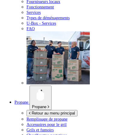
Fournisseurs locaux
Fonctionnement
Services
Types de déménagements
U-Box -
Services
FAQ
Propane
Propane
Retour au menu principal
Remplissage de propane
Accessoires pour le gril
Grils et fumoirs