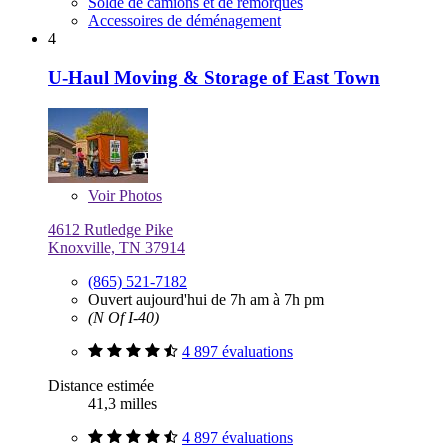
Solde de camions et de remorques
Accessoires de déménagement
4
U-Haul Moving & Storage of East Town
Voir
Photos
4612 Rutledge Pike
Knoxville, TN 37914
(865) 521-7182
Ouvert aujourd'hui de 7h am à 7h pm
(N Of I-40)
4 897 évaluations
Distance estimée
41,3 milles
4 897 évaluations