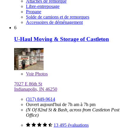
Attaches de remorque
Libre-entreposage
Propane
Solde de camions et de remorques
Accessoires de déménagement
6
U-Haul Moving & Storage of Castleton
Voir
Photos
7027 E 86th St
Indianapolis, IN 46250
(317) 849-9614
Ouvert aujourd'hui de 7h am à 7h pm
(N Of 82nd St & Bash, across from Castleton Post
Office)
13 495 évaluations