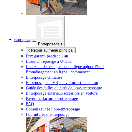
Entreposage
Entreposage
Retour au menu principal
Prix garanti pendant 1 an
Libre-entreposage à
U-Haul
Louez un déménagement en ligne aujourd’hui!
Emménagement en ligne : commencer
Entreposage climatisé
Entreposage de VR, de voiture et de bateau
Guide des tailles d'unités de libre-entreposage
Entreposage extérieur/accessible en voiture
Payer ma facture d'entreposage
FAQ
Conseils sur le libre-entreposage
Fournitures d’entreposage