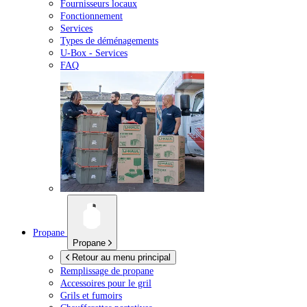
Fournisseurs locaux
Fonctionnement
Services
Types de déménagements
U-Box -
Services
FAQ
Propane
Propane
Retour au menu principal
Remplissage de propane
Accessoires pour le gril
Grils et fumoirs