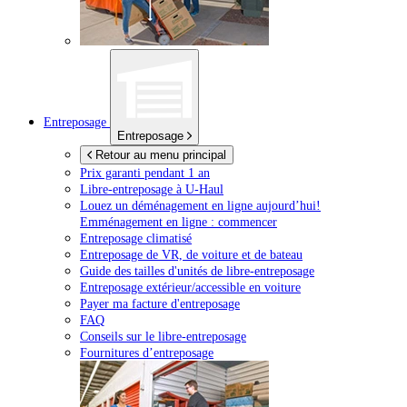
Entreposage
Entreposage
Retour au menu principal
Prix garanti pendant 1 an
Libre-entreposage à
U-Haul
Louez un déménagement en ligne aujourd’hui!
Emménagement en ligne : commencer
Entreposage climatisé
Entreposage de VR, de voiture et de bateau
Guide des tailles d'unités de libre-entreposage
Entreposage extérieur/accessible en voiture
Payer ma facture d'entreposage
FAQ
Conseils sur le libre-entreposage
Fournitures d’entreposage