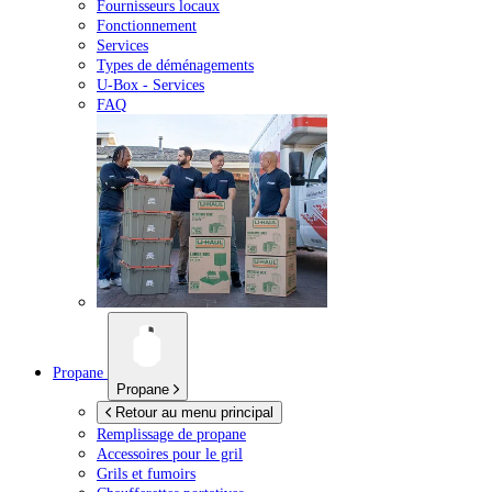
Fournisseurs locaux
Fonctionnement
Services
Types de déménagements
U-Box -
Services
FAQ
Propane
Propane
Retour au menu principal
Remplissage de propane
Accessoires pour le gril
Grils et fumoirs