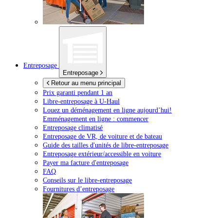
Entreposage
Entreposage
Retour au menu principal
Prix garanti pendant 1 an
Libre-entreposage à
U-Haul
Louez un déménagement en ligne aujourd’hui!
Emménagement en ligne : commencer
Entreposage climatisé
Entreposage de VR, de voiture et de bateau
Guide des tailles d'unités de libre-entreposage
Entreposage extérieur/accessible en voiture
Payer ma facture d'entreposage
FAQ
Conseils sur le libre-entreposage
Fournitures d’entreposage