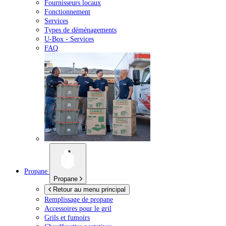
Fournisseurs locaux
Fonctionnement
Services
Types de déménagements
U-Box -
Services
FAQ
Propane
Propane
Retour au menu principal
Remplissage de propane
Accessoires pour le gril
Grils et fumoirs