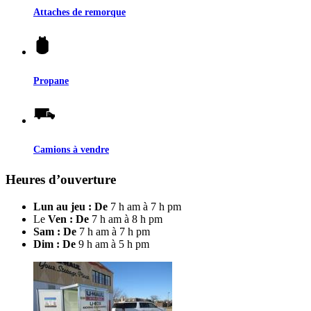
Attaches de remorque
Propane
Camions à vendre
Heures d’ouverture
Lun au jeu : De
7 h am à 7 h pm
Le
Ven : De
7 h am à 8 h pm
Sam : De
7 h am à 7 h pm
Dim : De
9 h am à 5 h pm