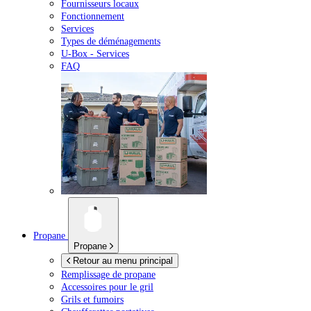
Fournisseurs locaux
Fonctionnement
Services
Types de déménagements
U-Box -
Services
FAQ
Propane
Propane
Retour au menu principal
Remplissage de propane
Accessoires pour le gril
Grils et fumoirs