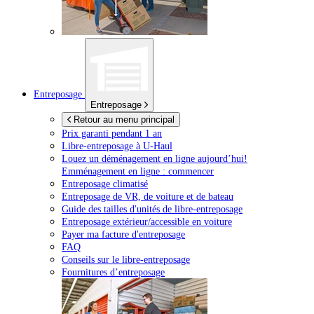
Entreposage
Entreposage
Retour au menu principal
Prix garanti pendant 1 an
Libre-entreposage à
U-Haul
Louez un déménagement en ligne aujourd’hui!
Emménagement en ligne : commencer
Entreposage climatisé
Entreposage de VR, de voiture et de bateau
Guide des tailles d'unités de libre-entreposage
Entreposage extérieur/accessible en voiture
Payer ma facture d'entreposage
FAQ
Conseils sur le libre-entreposage
Fournitures d’entreposage