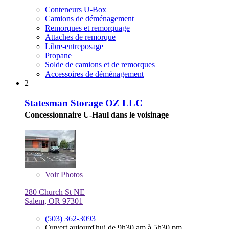
Conteneurs U-Box
Camions de déménagement
Remorques et remorquage
Attaches de remorque
Libre-entreposage
Propane
Solde de camions et de remorques
Accessoires de déménagement
2
Statesman Storage OZ LLC
Concessionnaire U-Haul dans le voisinage
Voir
Photos
280 Church St NE
Salem, OR 97301
(503) 362-3093
Ouvert aujourd'hui de 9h30 am à 5h30 pm