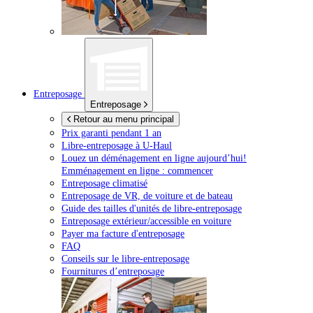
Entreposage
Entreposage
Retour au menu principal
Prix garanti pendant 1 an
Libre-entreposage à
U-Haul
Louez un déménagement en ligne aujourd’hui!
Emménagement en ligne : commencer
Entreposage climatisé
Entreposage de VR, de voiture et de bateau
Guide des tailles d'unités de libre-entreposage
Entreposage extérieur/accessible en voiture
Payer ma facture d'entreposage
FAQ
Conseils sur le libre-entreposage
Fournitures d’entreposage