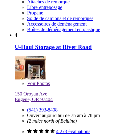
Attaches de remorque
Libre-entreposage
Propane
Solde de camions et de remorques
Accessoires de déménagement
Boîtes de déménagement en plastique
4
U-Haul Storage at River Road
Voir
Photos
150 Oroyan Ave
Eugene, OR 97404
(541) 393-8408
Ouvert aujourd'hui de 7h am à 7h pm
(2 miles north of Beltline)
4 273 évaluations