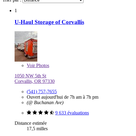
1
U-Haul Storage of Corvallis
Voir
Photos
1050 NW 5th St
Corvallis, OR 97330
(541) 757-7655
Ouvert aujourd'hui de 7h am à 7h pm
(@ Buchanan Ave)
9 633 évaluations
Distance estimée
17,5 milles