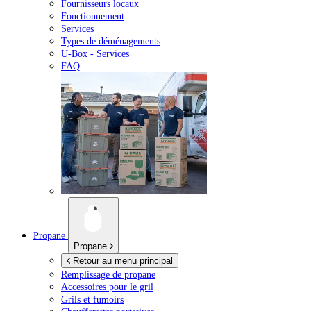
Fournisseurs locaux
Fonctionnement
Services
Types de déménagements
U-Box -
Services
FAQ
Propane
Propane
Retour au menu principal
Remplissage de propane
Accessoires pour le gril
Grils et fumoirs