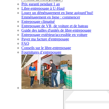
Prix garanti pendant 1 an
Libre-entreposage à
U-Haul
Louez un déménagement en ligne aujourd’hui!
Emménagement en ligne : commencer
Entreposage climatisé
Entreposage de VR, de voiture et de bateau
Guide des tailles d'unités de libre-entreposage
Entreposage extérieur/accessible en voiture
Payer ma facture d'entreposage
FAQ
Conseils sur le libre-entreposage
Fournitures d’entreposage