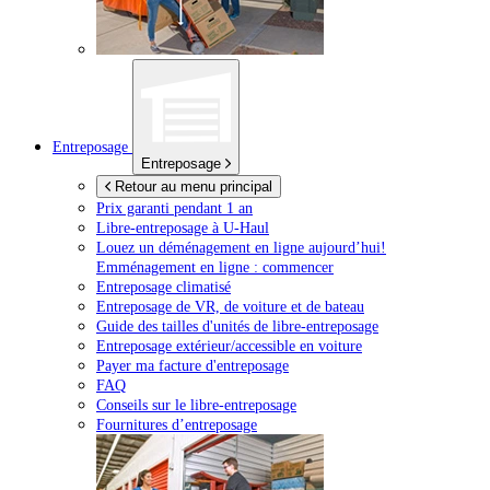
Entreposage
Entreposage
Retour au menu principal
Prix garanti pendant 1 an
Libre-entreposage à
U-Haul
Louez un déménagement en ligne aujourd’hui!
Emménagement en ligne : commencer
Entreposage climatisé
Entreposage de VR, de voiture et de bateau
Guide des tailles d'unités de libre-entreposage
Entreposage extérieur/accessible en voiture
Payer ma facture d'entreposage
FAQ
Conseils sur le libre-entreposage
Fournitures d’entreposage