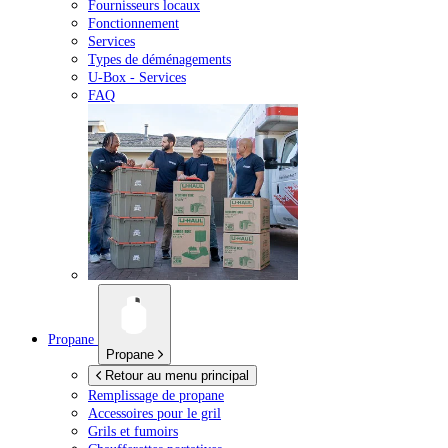
Fournisseurs locaux
Fonctionnement
Services
Types de déménagements
U-Box -
Services
FAQ
Propane
Propane
Retour au menu principal
Remplissage de propane
Accessoires pour le gril
Grils et fumoirs