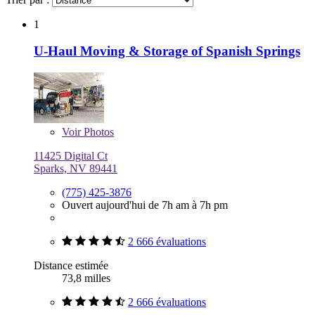
1
U-Haul Moving & Storage of Spanish Springs
Voir
Photos
11425 Digital Ct
Sparks, NV 89441
(775) 425-3876
Ouvert aujourd'hui de 7h am à 7h pm
2 666 évaluations
Distance estimée
73,8 milles
2 666 évaluations