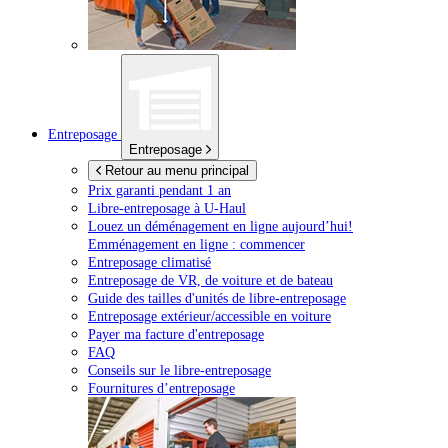
Entreposage
Entreposage
Retour au menu principal
Prix garanti pendant 1 an
Libre-entreposage à
U-Haul
Louez un déménagement en ligne aujourd’hui!
Emménagement en ligne : commencer
Entreposage climatisé
Entreposage de VR, de voiture et de bateau
Guide des tailles d'unités de libre-entreposage
Entreposage extérieur/accessible en voiture
Payer ma facture d'entreposage
FAQ
Conseils sur le libre-entreposage
Fournitures d’entreposage