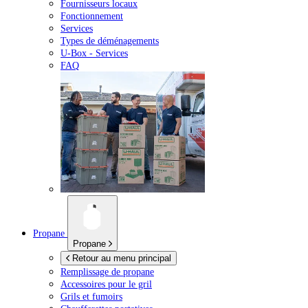
Fournisseurs locaux
Fonctionnement
Services
Types de déménagements
U-Box -
Services
FAQ
Propane
Propane
Retour au menu principal
Remplissage de propane
Accessoires pour le gril
Grils et fumoirs