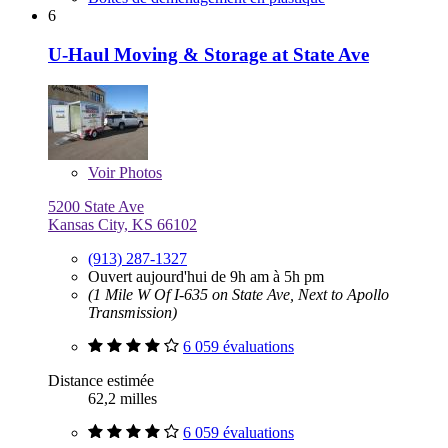
6
U-Haul Moving & Storage at State Ave
Voir
Photos
5200 State Ave
Kansas City, KS 66102
(913) 287-1327
Ouvert aujourd'hui de 9h am à 5h pm
(1 Mile W Of I-635 on State Ave, Next to Apollo
Transmission)
6 059 évaluations
Distance estimée
62,2 milles
6 059 évaluations