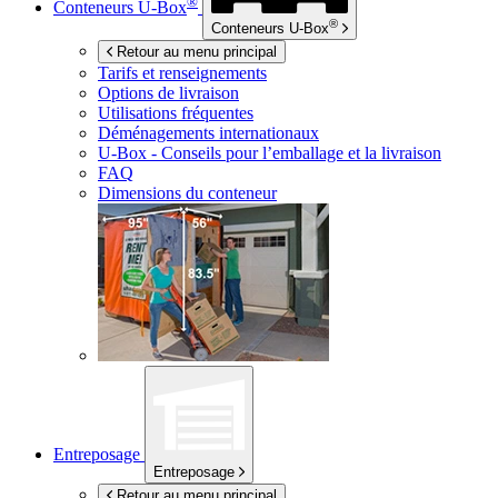
®
Conteneurs
U-Box
®
Conteneurs
U-Box
Retour au menu principal
Tarifs et renseignements
Options de livraison
Utilisations fréquentes
Déménagements internationaux
U-Box -
Conseils pour l’emballage et la livraison
FAQ
Dimensions du conteneur
Entreposage
Entreposage
Retour au menu principal