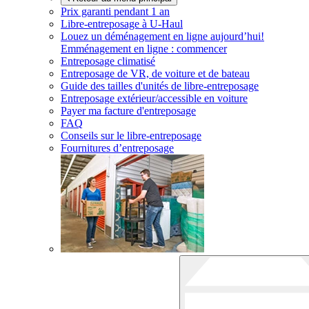
Prix garanti pendant 1 an
Libre-entreposage à
U-Haul
Louez un déménagement en ligne aujourd’hui!
Emménagement en ligne : commencer
Entreposage climatisé
Entreposage de VR, de voiture et de bateau
Guide des tailles d'unités de libre-entreposage
Entreposage extérieur/accessible en voiture
Payer ma facture d'entreposage
FAQ
Conseils sur le libre-entreposage
Fournitures d’entreposage