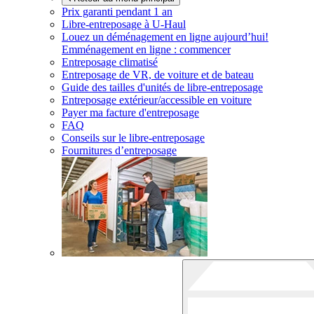
Prix garanti pendant 1 an
Libre-entreposage à
U-Haul
Louez un déménagement en ligne aujourd’hui!
Emménagement en ligne : commencer
Entreposage climatisé
Entreposage de VR, de voiture et de bateau
Guide des tailles d'unités de libre-entreposage
Entreposage extérieur/accessible en voiture
Payer ma facture d'entreposage
FAQ
Conseils sur le libre-entreposage
Fournitures d’entreposage