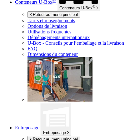
®
Conteneurs
U-Box
®
Conteneurs
U-Box
Retour au menu principal
Tarifs et renseignements
Options de livraison
Utilisations fréquentes
Déménagements internationaux
U-Box -
Conseils pour l’emballage et la livraison
FAQ
Dimensions du conteneur
Entreposage
Entreposage
Retour au menu principal