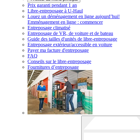
Prix garanti pendant 1 an
Libre-entreposage à
U-Haul
Louez un déménagement en ligne aujourd’hui!
Emménagement en ligne : commencer
Entreposage climatisé
Entreposage de VR, de voiture et de bateau
Guide des tailles d'unités de libre-entreposage
Entreposage extérieur/accessible en voiture
Payer ma facture d'entreposage
FAQ
Conseils sur le libre-entreposage
Fournitures d’entreposage