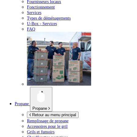
Fournisseurs locaux
Fonctionnement
Services
Types de déménagements
U-Box -
Services
FAQ
Propane
Propane
Retour au menu principal
Remplissage de propane
Accessoires pour le gril
Grils et fumoirs