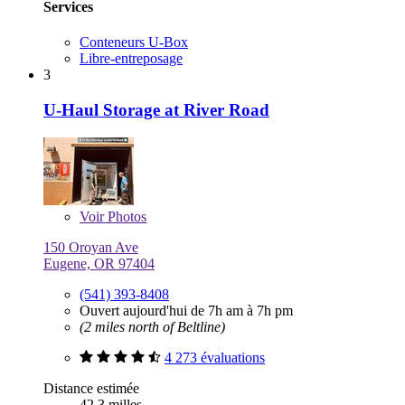
Services
Conteneurs U-Box
Libre-entreposage
3
U-Haul Storage at River Road
Voir
Photos
150 Oroyan Ave
Eugene, OR 97404
(541) 393-8408
Ouvert aujourd'hui de 7h am à 7h pm
(2 miles north of Beltline)
4 273 évaluations
Distance estimée
42,3 milles