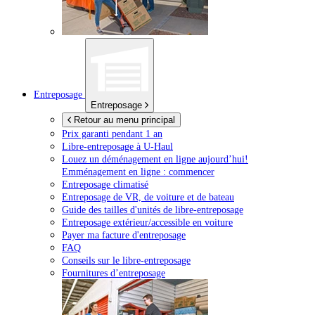
Entreposage
Entreposage
Retour au menu principal
Prix garanti pendant 1 an
Libre-entreposage à
U-Haul
Louez un déménagement en ligne aujourd’hui!
Emménagement en ligne : commencer
Entreposage climatisé
Entreposage de VR, de voiture et de bateau
Guide des tailles d'unités de libre-entreposage
Entreposage extérieur/accessible en voiture
Payer ma facture d'entreposage
FAQ
Conseils sur le libre-entreposage
Fournitures d’entreposage