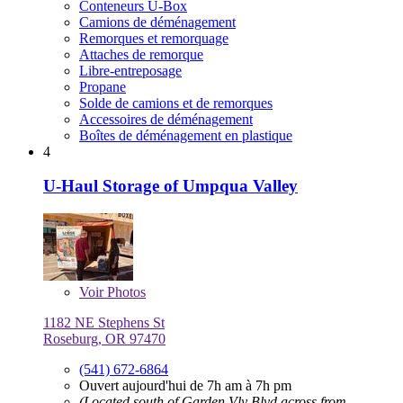
Conteneurs U-Box
Camions de déménagement
Remorques et remorquage
Attaches de remorque
Libre-entreposage
Propane
Solde de camions et de remorques
Accessoires de déménagement
Boîtes de déménagement en plastique
4
U-Haul Storage of Umpqua Valley
Voir
Photos
1182 NE Stephens St
Roseburg, OR 97470
(541) 672-6864
Ouvert aujourd'hui de 7h am à 7h pm
(Located south of Garden Vly Blvd across from