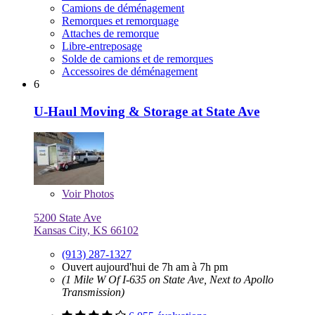
Camions de déménagement
Remorques et remorquage
Attaches de remorque
Libre-entreposage
Solde de camions et de remorques
Accessoires de déménagement
6
U-Haul Moving & Storage at State Ave
Voir
Photos
5200 State Ave
Kansas City, KS 66102
(913) 287-1327
Ouvert aujourd'hui de 7h am à 7h pm
(1 Mile W Of I-635 on State Ave, Next to Apollo
Transmission)