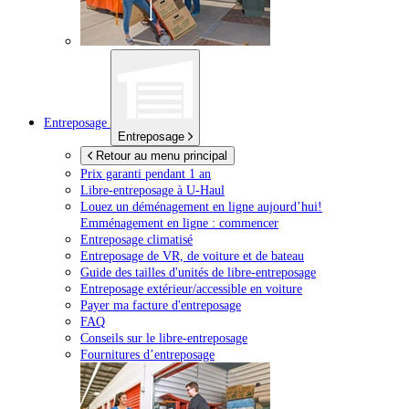
Entreposage
Entreposage
Retour au menu principal
Prix garanti pendant 1 an
Libre-entreposage à
U-Haul
Louez un déménagement en ligne aujourd’hui!
Emménagement en ligne : commencer
Entreposage climatisé
Entreposage de VR, de voiture et de bateau
Guide des tailles d'unités de libre-entreposage
Entreposage extérieur/accessible en voiture
Payer ma facture d'entreposage
FAQ
Conseils sur le libre-entreposage
Fournitures d’entreposage