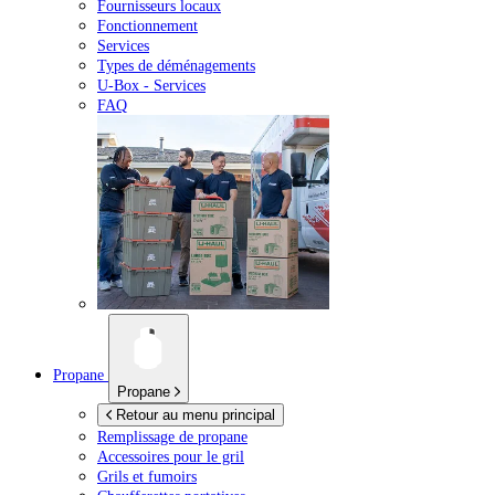
Fournisseurs locaux
Fonctionnement
Services
Types de déménagements
U-Box -
Services
FAQ
Propane
Propane
Retour au menu principal
Remplissage de propane
Accessoires pour le gril
Grils et fumoirs