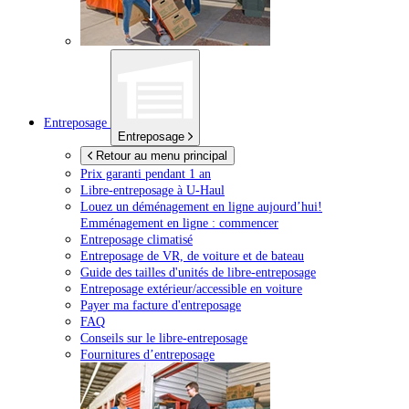
Entreposage
Entreposage
Retour au menu principal
Prix garanti pendant 1 an
Libre-entreposage à
U-Haul
Louez un déménagement en ligne aujourd’hui!
Emménagement en ligne : commencer
Entreposage climatisé
Entreposage de VR, de voiture et de bateau
Guide des tailles d'unités de libre-entreposage
Entreposage extérieur/accessible en voiture
Payer ma facture d'entreposage
FAQ
Conseils sur le libre-entreposage
Fournitures d’entreposage