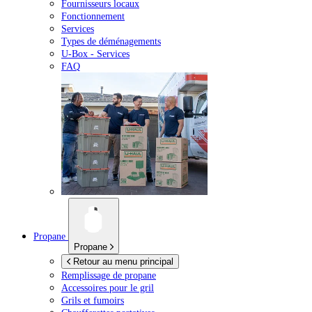
Fournisseurs locaux
Fonctionnement
Services
Types de déménagements
U-Box -
Services
FAQ
Propane
Propane
Retour au menu principal
Remplissage de propane
Accessoires pour le gril
Grils et fumoirs