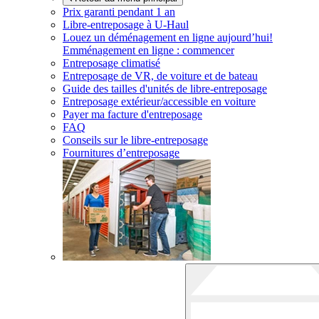
Prix garanti pendant 1 an
Libre-entreposage à
U-Haul
Louez un déménagement en ligne aujourd’hui!
Emménagement en ligne : commencer
Entreposage climatisé
Entreposage de VR, de voiture et de bateau
Guide des tailles d'unités de libre-entreposage
Entreposage extérieur/accessible en voiture
Payer ma facture d'entreposage
FAQ
Conseils sur le libre-entreposage
Fournitures d’entreposage