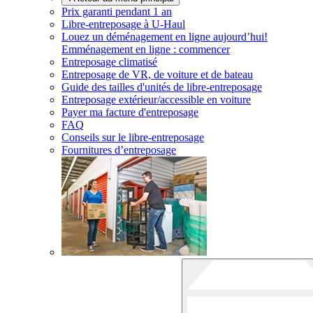
Prix garanti pendant 1 an
Libre-entreposage à
U-Haul
Louez un déménagement en ligne aujourd’hui!
Emménagement en ligne : commencer
Entreposage climatisé
Entreposage de VR, de voiture et de bateau
Guide des tailles d'unités de libre-entreposage
Entreposage extérieur/accessible en voiture
Payer ma facture d'entreposage
FAQ
Conseils sur le libre-entreposage
Fournitures d’entreposage