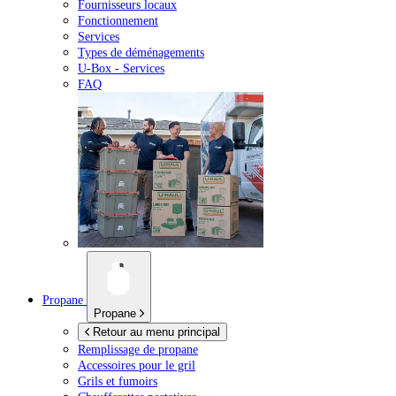
Fournisseurs locaux
Fonctionnement
Services
Types de déménagements
U-Box -
Services
FAQ
Propane
Propane
Retour au menu principal
Remplissage de propane
Accessoires pour le gril
Grils et fumoirs