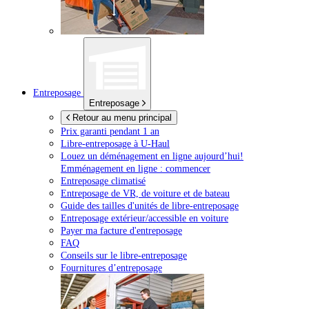
Entreposage
Entreposage
Retour au menu principal
Prix garanti pendant 1 an
Libre-entreposage à
U-Haul
Louez un déménagement en ligne aujourd’hui!
Emménagement en ligne : commencer
Entreposage climatisé
Entreposage de VR, de voiture et de bateau
Guide des tailles d'unités de libre-entreposage
Entreposage extérieur/accessible en voiture
Payer ma facture d'entreposage
FAQ
Conseils sur le libre-entreposage
Fournitures d’entreposage