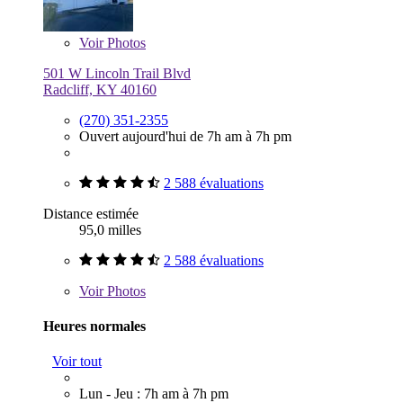
Voir
Photos
501 W Lincoln Trail Blvd
Radcliff, KY 40160
(270) 351-2355
Ouvert aujourd'hui de 7h am à 7h pm
2 588 évaluations
Distance estimée
95,0 milles
2 588 évaluations
Voir
Photos
Heures normales
Voir tout
Lun - Jeu : 7h am à 7h pm