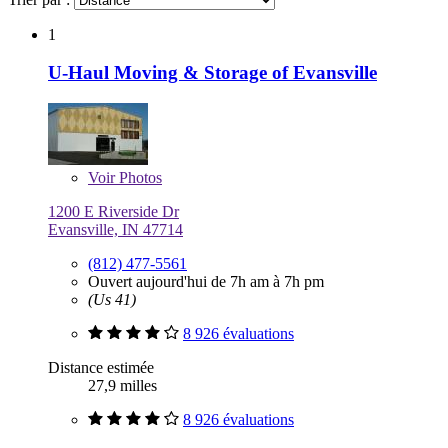
1
U-Haul Moving & Storage of Evansville
Voir
Photos
1200 E Riverside Dr
Evansville, IN 47714
(812) 477-5561
Ouvert aujourd'hui de 7h am à 7h pm
(Us 41)
8 926 évaluations
Distance estimée
27,9 milles
8 926 évaluations