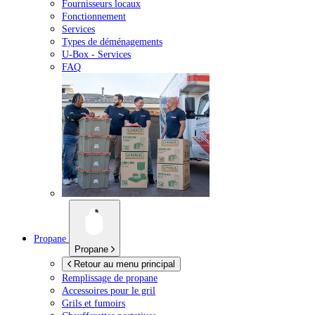
Fournisseurs locaux
Fonctionnement
Services
Types de déménagements
U-Box -
Services
FAQ
Propane
Propane
Retour au menu principal
Remplissage de propane
Accessoires pour le gril
Grils et fumoirs