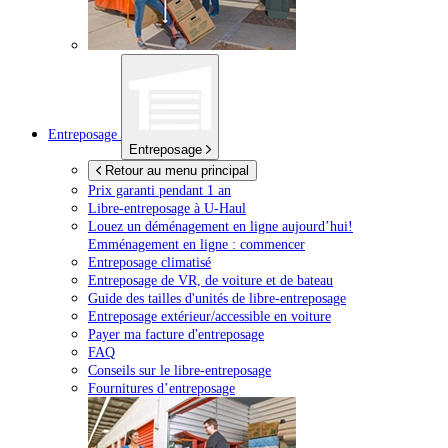
Entreposage
Entreposage
Retour au menu principal
Prix garanti pendant 1 an
Libre-entreposage à
U-Haul
Louez un déménagement en ligne aujourd’hui!
Emménagement en ligne : commencer
Entreposage climatisé
Entreposage de VR, de voiture et de bateau
Guide des tailles d'unités de libre-entreposage
Entreposage extérieur/accessible en voiture
Payer ma facture d'entreposage
FAQ
Conseils sur le libre-entreposage
Fournitures d’entreposage