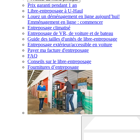
Prix garanti pendant 1 an
Libre-entreposage à
U-Haul
Louez un déménagement en ligne aujourd’hui!
Emménagement en ligne : commencer
Entreposage climatisé
Entreposage de VR, de voiture et de bateau
Guide des tailles d'unités de libre-entreposage
Entreposage extérieur/accessible en voiture
Payer ma facture d'entreposage
FAQ
Conseils sur le libre-entreposage
Fournitures d’entreposage