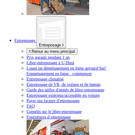
Entreposage
Entreposage
Retour au menu principal
Prix garanti pendant 1 an
Libre-entreposage à
U-Haul
Louez un déménagement en ligne aujourd’hui!
Emménagement en ligne : commencer
Entreposage climatisé
Entreposage de VR, de voiture et de bateau
Guide des tailles d'unités de libre-entreposage
Entreposage extérieur/accessible en voiture
Payer ma facture d'entreposage
FAQ
Conseils sur le libre-entreposage
Fournitures d’entreposage