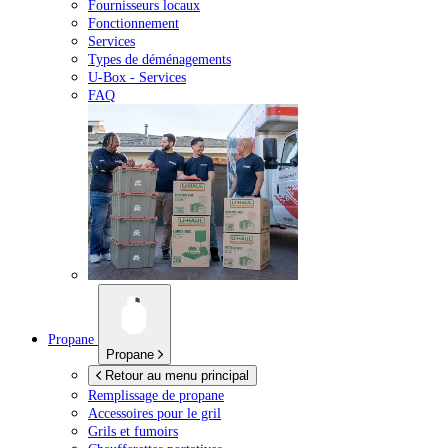
Fournisseurs locaux
Fonctionnement
Services
Types de déménagements
U-Box -
Services
FAQ
Propane
Propane
Retour au menu principal
Remplissage de propane
Accessoires pour le gril
Grils et fumoirs