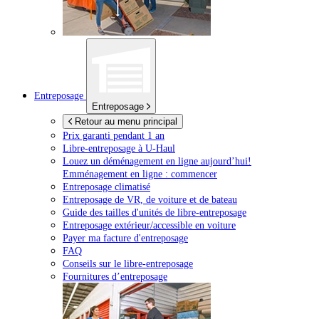
Entreposage
Entreposage
Retour au menu principal
Prix garanti pendant 1 an
Libre-entreposage à
U-Haul
Louez un déménagement en ligne aujourd’hui!
Emménagement en ligne : commencer
Entreposage climatisé
Entreposage de VR, de voiture et de bateau
Guide des tailles d'unités de libre-entreposage
Entreposage extérieur/accessible en voiture
Payer ma facture d'entreposage
FAQ
Conseils sur le libre-entreposage
Fournitures d’entreposage