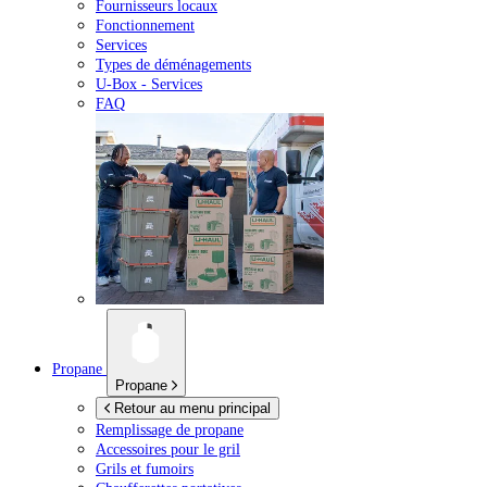
Fournisseurs locaux
Fonctionnement
Services
Types de déménagements
U-Box -
Services
FAQ
Propane
Propane
Retour au menu principal
Remplissage de propane
Accessoires pour le gril
Grils et fumoirs