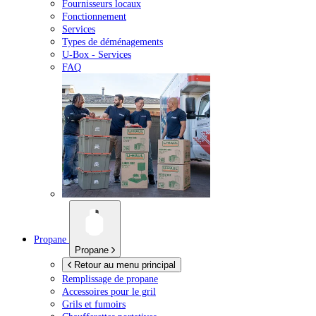
Fournisseurs locaux
Fonctionnement
Services
Types de déménagements
U-Box -
Services
FAQ
Propane
Propane
Retour au menu principal
Remplissage de propane
Accessoires pour le gril
Grils et fumoirs