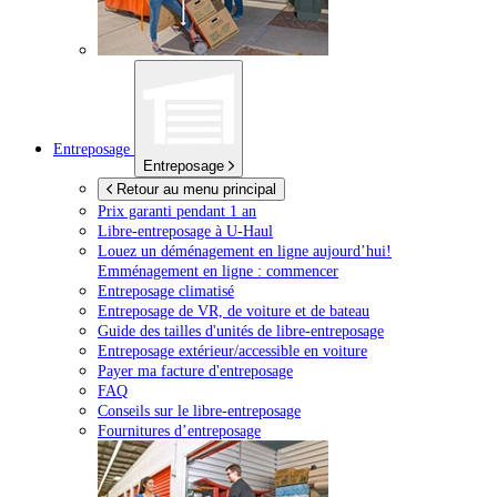
Entreposage
Entreposage
Retour au menu principal
Prix garanti pendant 1 an
Libre-entreposage à
U-Haul
Louez un déménagement en ligne aujourd’hui!
Emménagement en ligne : commencer
Entreposage climatisé
Entreposage de VR, de voiture et de bateau
Guide des tailles d'unités de libre-entreposage
Entreposage extérieur/accessible en voiture
Payer ma facture d'entreposage
FAQ
Conseils sur le libre-entreposage
Fournitures d’entreposage