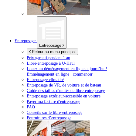
Entreposage
Entreposage
Retour au menu principal
Prix garanti pendant 1 an
Libre-entreposage à
U-Haul
Louez un déménagement en ligne aujourd’hui!
Emménagement en ligne : commencer
Entreposage climatisé
Entreposage de VR, de voiture et de bateau
Guide des tailles d'unités de libre-entreposage
Entreposage extérieur/accessible en voiture
Payer ma facture d'entreposage
FAQ
Conseils sur le libre-entreposage
Fournitures d’entreposage