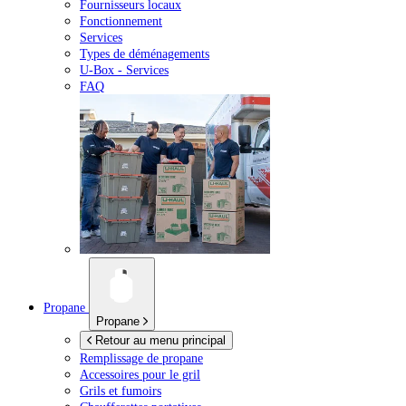
Fournisseurs locaux
Fonctionnement
Services
Types de déménagements
U-Box -
Services
FAQ
Propane
Propane
Retour au menu principal
Remplissage de propane
Accessoires pour le gril
Grils et fumoirs