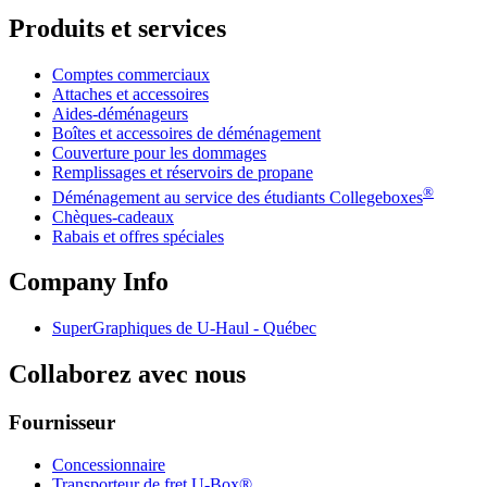
Produits et services
Comptes commerciaux
Attaches et accessoires
Aides-déménageurs
Boîtes et accessoires de déménagement
Couverture pour les dommages
Remplissages et réservoirs de propane
®
Déménagement au service des étudiants Collegeboxes
Chèques-cadeaux
Rabais et offres spéciales
Company Info
SuperGraphiques de
U-Haul
- Québec
Collaborez avec nous
Fournisseur
Concessionnaire
Transporteur de fret U-Box®