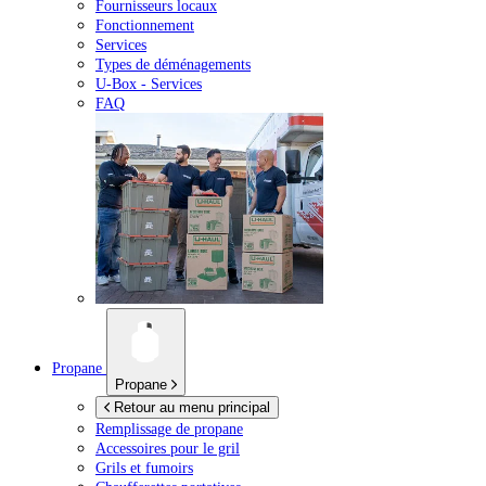
Fournisseurs locaux
Fonctionnement
Services
Types de déménagements
U-Box -
Services
FAQ
Propane
Propane
Retour au menu principal
Remplissage de propane
Accessoires pour le gril
Grils et fumoirs