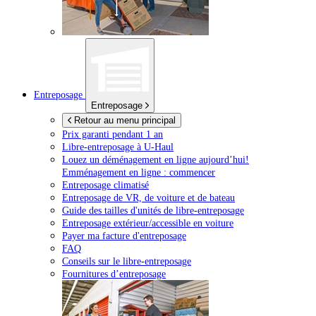
Entreposage
Entreposage
Retour au menu principal
Prix garanti pendant 1 an
Libre-entreposage à
U-Haul
Louez un déménagement en ligne aujourd’hui!
Emménagement en ligne : commencer
Entreposage climatisé
Entreposage de VR, de voiture et de bateau
Guide des tailles d'unités de libre-entreposage
Entreposage extérieur/accessible en voiture
Payer ma facture d'entreposage
FAQ
Conseils sur le libre-entreposage
Fournitures d’entreposage