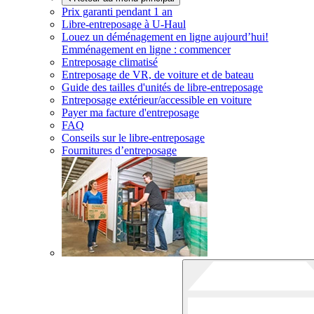
Prix garanti pendant 1 an
Libre-entreposage à
U-Haul
Louez un déménagement en ligne aujourd’hui!
Emménagement en ligne : commencer
Entreposage climatisé
Entreposage de VR, de voiture et de bateau
Guide des tailles d'unités de libre-entreposage
Entreposage extérieur/accessible en voiture
Payer ma facture d'entreposage
FAQ
Conseils sur le libre-entreposage
Fournitures d’entreposage