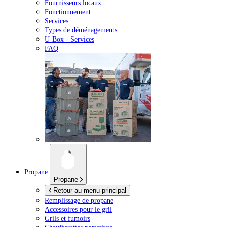
Fournisseurs locaux
Fonctionnement
Services
Types de déménagements
U-Box -
Services
FAQ
Propane
Propane
Retour au menu principal
Remplissage de propane
Accessoires pour le gril
Grils et fumoirs