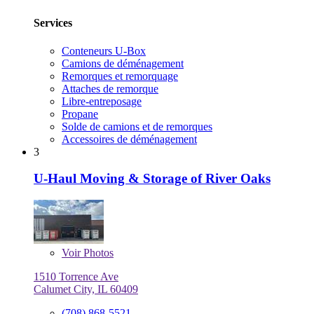
Services
Conteneurs U-Box
Camions de déménagement
Remorques et remorquage
Attaches de remorque
Libre-entreposage
Propane
Solde de camions et de remorques
Accessoires de déménagement
3
U-Haul Moving & Storage of River Oaks
Voir
Photos
1510 Torrence Ave
Calumet City, IL 60409
(708) 868-5521