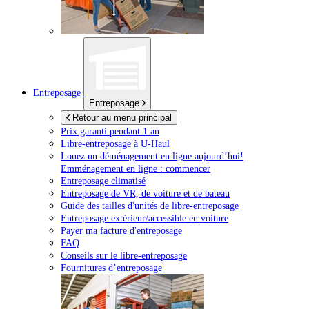
Entreposage
Entreposage
Retour au menu principal
Prix garanti pendant 1 an
Libre-entreposage à
U-Haul
Louez un déménagement en ligne aujourd’hui!
Emménagement en ligne : commencer
Entreposage climatisé
Entreposage de VR, de voiture et de bateau
Guide des tailles d'unités de libre-entreposage
Entreposage extérieur/accessible en voiture
Payer ma facture d'entreposage
FAQ
Conseils sur le libre-entreposage
Fournitures d’entreposage