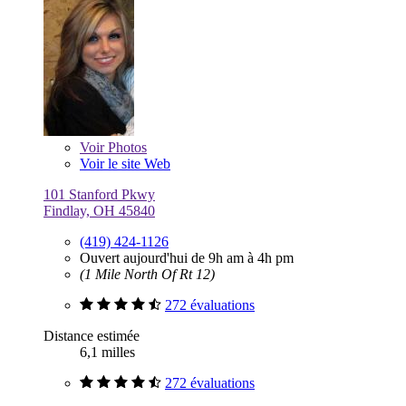
Voir
Photos
Voir le site Web
101 Stanford Pkwy
Findlay, OH 45840
(419) 424-1126
Ouvert aujourd'hui de 9h am à 4h pm
(1 Mile North Of Rt 12)
272 évaluations
Distance estimée
6,1 milles
272 évaluations