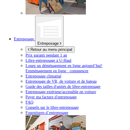
Entreposage
Entreposage
Retour au menu principal
Prix garanti pendant 1 an
Libre-entreposage à
U-Haul
Louez un déménagement en ligne aujourd’hui!
Emménagement en ligne : commencer
Entreposage climatisé
Entreposage de VR, de voiture et de bateau
Guide des tailles d'unités de libre-entreposage
Entreposage extérieur/accessible en voiture
Payer ma facture d'entreposage
FAQ
Conseils sur le libre-entreposage
Fournitures d’entreposage