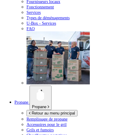
Fournisseurs locaux
Fonctionnement
Services
Types de déménagements
U-Box -
Services
FAQ
Propane
Propane
Retour au menu principal
Remplissage de propane
Accessoires pour le gril
Grils et fumoirs