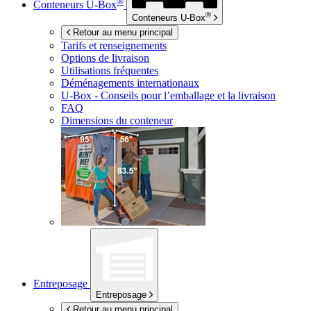
®
Conteneurs
U-Box
®
Conteneurs
U-Box
Retour au menu principal
Tarifs et renseignements
Options de livraison
Utilisations fréquentes
Déménagements internationaux
U-Box -
Conseils pour l’emballage et la livraison
FAQ
Dimensions du conteneur
Entreposage
Entreposage
Retour au menu principal