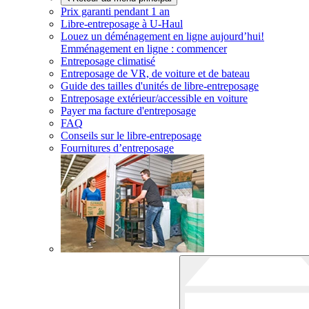
Prix garanti pendant 1 an
Libre-entreposage à
U-Haul
Louez un déménagement en ligne aujourd’hui!
Emménagement en ligne : commencer
Entreposage climatisé
Entreposage de VR, de voiture et de bateau
Guide des tailles d'unités de libre-entreposage
Entreposage extérieur/accessible en voiture
Payer ma facture d'entreposage
FAQ
Conseils sur le libre-entreposage
Fournitures d’entreposage