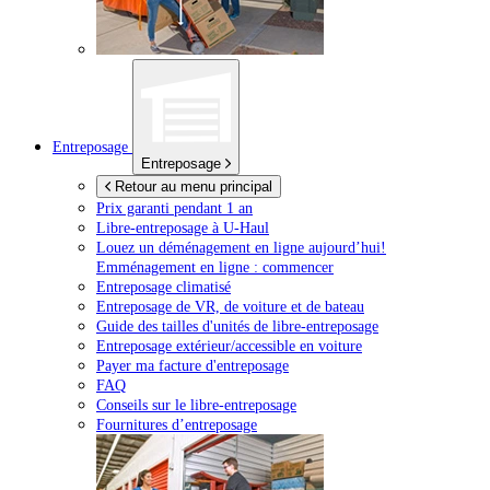
Entreposage
Entreposage
Retour au menu principal
Prix garanti pendant 1 an
Libre-entreposage à
U-Haul
Louez un déménagement en ligne aujourd’hui!
Emménagement en ligne : commencer
Entreposage climatisé
Entreposage de VR, de voiture et de bateau
Guide des tailles d'unités de libre-entreposage
Entreposage extérieur/accessible en voiture
Payer ma facture d'entreposage
FAQ
Conseils sur le libre-entreposage
Fournitures d’entreposage