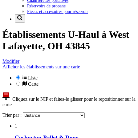
Chaufferettes portatives
Réservoirs de propane
Pièces et accessoires pour réservoir
Établissements U-Haul à
West
Lafayette, OH 43845
Modifier
Afficher les établissements sur une carte
Liste
Carte
Cliquez sur le NIP et faites-le glisser pour le repositionner sur la
carte.
Trier par :
1
Coshocton Pallet & Door