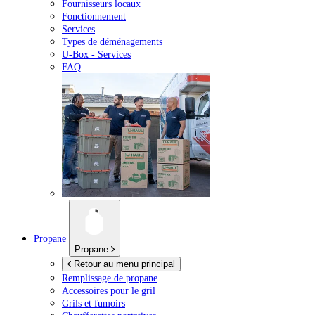
Fournisseurs locaux
Fonctionnement
Services
Types de déménagements
U-Box -
Services
FAQ
Propane
Propane
Retour au menu principal
Remplissage de propane
Accessoires pour le gril
Grils et fumoirs