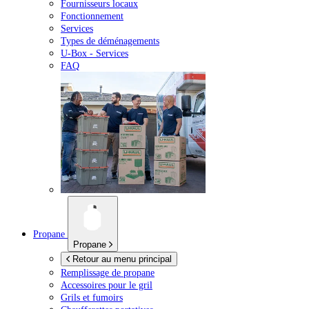
Fournisseurs locaux
Fonctionnement
Services
Types de déménagements
U-Box -
Services
FAQ
Propane
Propane
Retour au menu principal
Remplissage de propane
Accessoires pour le gril
Grils et fumoirs