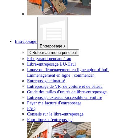
Entreposage
Entreposage
Retour au menu principal
Prix garanti pendant 1 an
Libre-entreposage à
U-Haul
Louez un déménagement en ligne aujourd’hui!
Emménagement en ligne : commencer
Entreposage climatisé
Entreposage de VR, de voiture et de bateau
Guide des tailles d'unités de libre-entreposage
Entreposage extérieur/accessible en voiture
Payer ma facture d'entreposage
FAQ
Conseils sur le libre-entreposage
Fournitures d’entreposage