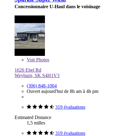
Concessionnaire U-Haul dans le voisinage
Voir
Photos
1626 Ebel Rd
Weyburn, SK S4H1V3
(306) 848-1004
Ouvert aujourd'hui de 8h am à 4h pm
319 évaluations
Estimated Distance
1,5 milles
319 évaluations