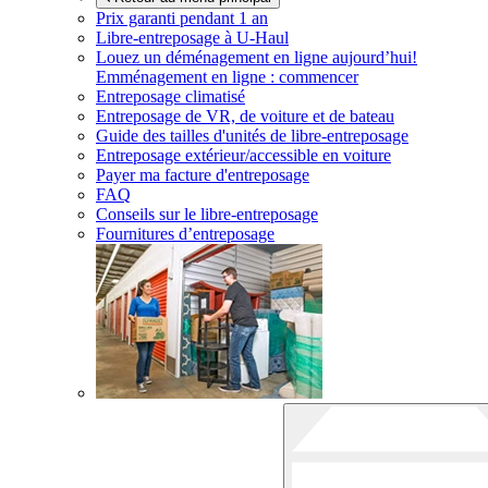
Prix garanti pendant 1 an
Libre-entreposage à
U-Haul
Louez un déménagement en ligne aujourd’hui!
Emménagement en ligne : commencer
Entreposage climatisé
Entreposage de VR, de voiture et de bateau
Guide des tailles d'unités de libre-entreposage
Entreposage extérieur/accessible en voiture
Payer ma facture d'entreposage
FAQ
Conseils sur le libre-entreposage
Fournitures d’entreposage