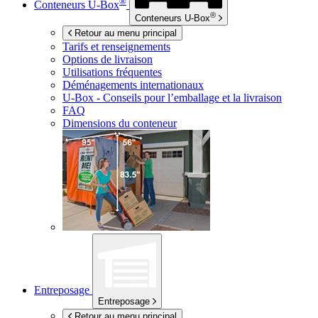
®
Conteneurs
U-Box
®
Conteneurs
U-Box
Retour au menu principal
Tarifs et renseignements
Options de livraison
Utilisations fréquentes
Déménagements internationaux
U-Box -
Conseils pour l’emballage et la livraison
FAQ
Dimensions du conteneur
Entreposage
Entreposage
Retour au menu principal