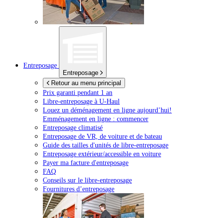
Entreposage
Entreposage
Retour au menu principal
Prix garanti pendant 1 an
Libre-entreposage à
U-Haul
Louez un déménagement en ligne aujourd’hui!
Emménagement en ligne : commencer
Entreposage climatisé
Entreposage de VR, de voiture et de bateau
Guide des tailles d'unités de libre-entreposage
Entreposage extérieur/accessible en voiture
Payer ma facture d'entreposage
FAQ
Conseils sur le libre-entreposage
Fournitures d’entreposage