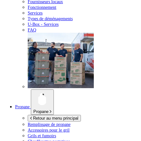
Fournisseurs locaux
Fonctionnement
Services
Types de déménagements
U-Box -
Services
FAQ
Propane
Propane
Retour au menu principal
Remplissage de propane
Accessoires pour le gril
Grils et fumoirs