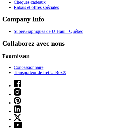
Chèques-cadeaux
Rabais et offres spéciales
Company Info
SuperGraphiques de
U-Haul
- Québec
Collaborez avec nous
Fournisseur
Concessionnaire
Transporteur de fret U-Box®