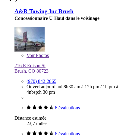
A&R Towing Inc Brush
Concessionnaire U-Haul dans le voisinage
Voir
Photos
216 E Edison St
Brush, CO 80723
(970) 842-2865
Ouvert aujourd'hui
8h30 am à 12h pm
/
1h pm à
4nbsp;h 30 pm
6 évaluations
Distance estimée
23,7 milles
6 évaluations