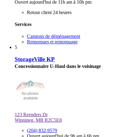
Ouvert aujourd'hui de 11h am à 10h pm
Retour client 24 heures
Services
Camions de déménagement
Remorques et remorquage
5
StorageVille KP
Concessionnaire U-Haul dans le voisinage
123 Reenders Dr
Winnipeg, MB R2C5E8
(204) 832-9579
Ouvert aujourd'hui de 9h am à 6h pm