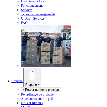
Fournisseurs locaux
Fonctionnement
Services
Types de déménagements
U-Box -
Services
FAQ
Propane
Propane
Retour au menu principal
Remplissage de propane
Accessoires pour le gril
Grils et fumoirs