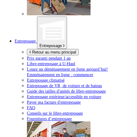
Entreposage
Entreposage
Retour au menu principal
Prix garanti pendant 1 an
Libre-entreposage à
U-Haul
Louez un déménagement en ligne aujourd’hui!
Emménagement en ligne : commencer
Entreposage climatisé
Entreposage de VR, de voiture et de bateau
Guide des tailles d'unités de libre-entreposage
Entreposage extérieur/accessible en voiture
Payer ma facture d'entreposage
FAQ
Conseils sur le libre-entreposage
Fournitures d’entreposage