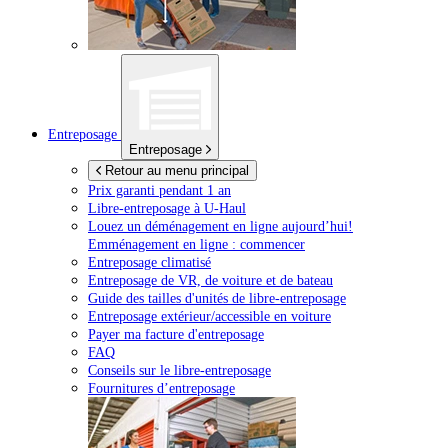
Entreposage
Entreposage
Retour au menu principal
Prix garanti pendant 1 an
Libre-entreposage à
U-Haul
Louez un déménagement en ligne aujourd’hui!
Emménagement en ligne : commencer
Entreposage climatisé
Entreposage de VR, de voiture et de bateau
Guide des tailles d'unités de libre-entreposage
Entreposage extérieur/accessible en voiture
Payer ma facture d'entreposage
FAQ
Conseils sur le libre-entreposage
Fournitures d’entreposage