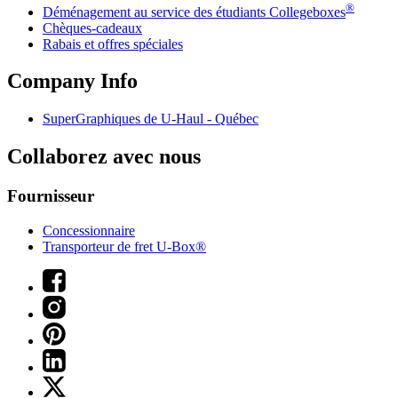
®
Déménagement au service des étudiants Collegeboxes
Chèques-cadeaux
Rabais et offres spéciales
Company Info
SuperGraphiques de
U-Haul
- Québec
Collaborez avec nous
Fournisseur
Concessionnaire
Transporteur de fret U-Box®