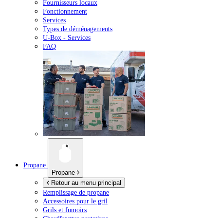
Fournisseurs locaux
Fonctionnement
Services
Types de déménagements
U-Box -
Services
FAQ
Propane
Propane
Retour au menu principal
Remplissage de propane
Accessoires pour le gril
Grils et fumoirs