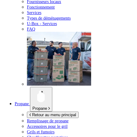
Fournisseurs locaux
Fonctionnement
Services
Types de déménagements
U-Box -
Services
FAQ
Propane
Propane
Retour au menu principal
Remplissage de propane
Accessoires pour le gril
Grils et fumoirs