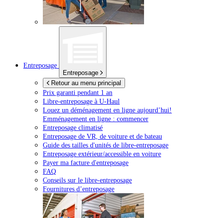
Entreposage
Entreposage
Retour au menu principal
Prix garanti pendant 1 an
Libre-entreposage à
U-Haul
Louez un déménagement en ligne aujourd’hui!
Emménagement en ligne : commencer
Entreposage climatisé
Entreposage de VR, de voiture et de bateau
Guide des tailles d'unités de libre-entreposage
Entreposage extérieur/accessible en voiture
Payer ma facture d'entreposage
FAQ
Conseils sur le libre-entreposage
Fournitures d’entreposage