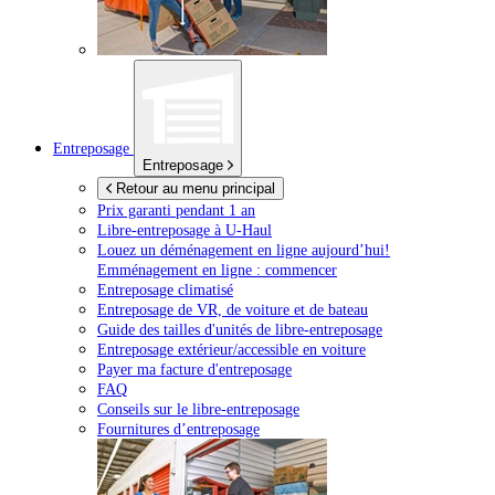
Entreposage
Entreposage
Retour au menu principal
Prix garanti pendant 1 an
Libre-entreposage à
U-Haul
Louez un déménagement en ligne aujourd’hui!
Emménagement en ligne : commencer
Entreposage climatisé
Entreposage de VR, de voiture et de bateau
Guide des tailles d'unités de libre-entreposage
Entreposage extérieur/accessible en voiture
Payer ma facture d'entreposage
FAQ
Conseils sur le libre-entreposage
Fournitures d’entreposage