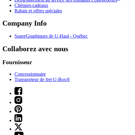
Chèques-cadeaux
Rabais et offres spéciales
Company Info
SuperGraphiques de
U-Haul
- Québec
Collaborez avec nous
Fournisseur
Concessionnaire
Transporteur de fret U-Box®