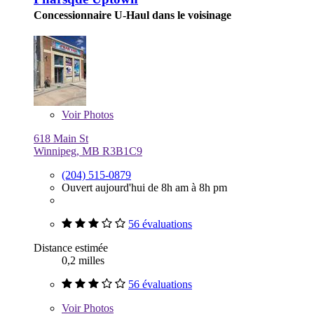
Concessionnaire U-Haul dans le voisinage
Voir
Photos
618 Main St
Winnipeg, MB R3B1C9
(204) 515-0879
Ouvert aujourd'hui de 8h am à 8h pm
56 évaluations
Distance estimée
0,2 milles
56 évaluations
Voir
Photos