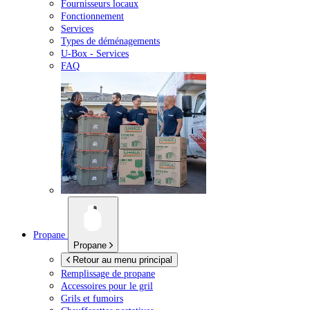
Fournisseurs locaux
Fonctionnement
Services
Types de déménagements
U-Box -
Services
FAQ
Propane
Propane
Retour au menu principal
Remplissage de propane
Accessoires pour le gril
Grils et fumoirs