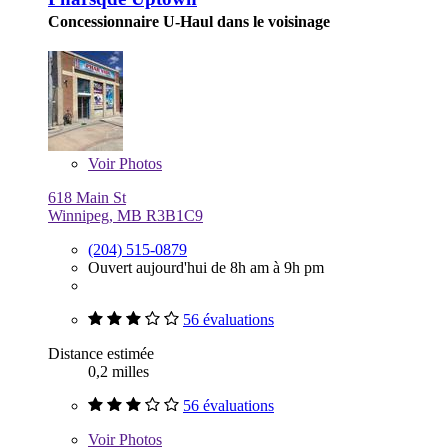
Concessionnaire U-Haul dans le voisinage
Voir
Photos
618 Main St
Winnipeg, MB R3B1C9
(204) 515-0879
Ouvert aujourd'hui de 8h am à 9h pm
56 évaluations
Distance estimée
0,2 milles
56 évaluations
Voir
Photos