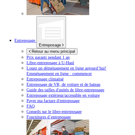
Entreposage
Entreposage
Retour au menu principal
Prix garanti pendant 1 an
Libre-entreposage à
U-Haul
Louez un déménagement en ligne aujourd’hui!
Emménagement en ligne : commencer
Entreposage climatisé
Entreposage de VR, de voiture et de bateau
Guide des tailles d'unités de libre-entreposage
Entreposage extérieur/accessible en voiture
Payer ma facture d'entreposage
FAQ
Conseils sur le libre-entreposage
Fournitures d’entreposage