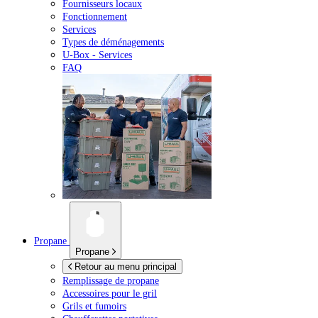
Fournisseurs locaux
Fonctionnement
Services
Types de déménagements
U-Box -
Services
FAQ
Propane
Propane
Retour au menu principal
Remplissage de propane
Accessoires pour le gril
Grils et fumoirs