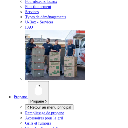
Fournisseurs locaux
Fonctionnement
Services
Types de déménagements
U-Box -
Services
FAQ
Propane
Propane
Retour au menu principal
Remplissage de propane
Accessoires pour le gril
Grils et fumoirs