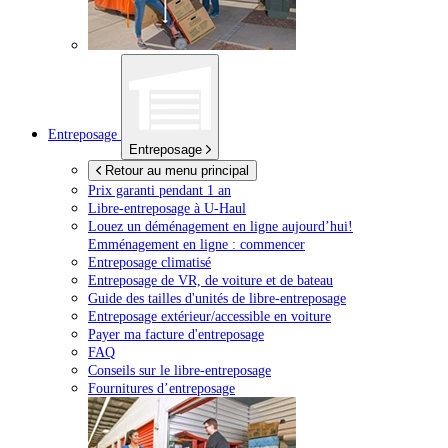
Entreposage
Entreposage
Retour au menu principal
Prix garanti pendant 1 an
Libre-entreposage à
U-Haul
Louez un déménagement en ligne aujourd’hui!
Emménagement en ligne : commencer
Entreposage climatisé
Entreposage de VR, de voiture et de bateau
Guide des tailles d'unités de libre-entreposage
Entreposage extérieur/accessible en voiture
Payer ma facture d'entreposage
FAQ
Conseils sur le libre-entreposage
Fournitures d’entreposage