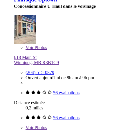
Concessionnaire U-Haul dans le voisinage
Voir
Photos
618 Main St
Winnipeg, MB R3B1C9
(204) 515-0879
Ouvert aujourd'hui de 8h am à 9h pm
56 évaluations
Distance estimée
0,2 milles
56 évaluations
Voir
Photos