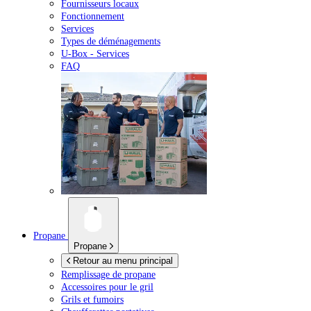
Fournisseurs locaux
Fonctionnement
Services
Types de déménagements
U-Box -
Services
FAQ
Propane
Propane
Retour au menu principal
Remplissage de propane
Accessoires pour le gril
Grils et fumoirs