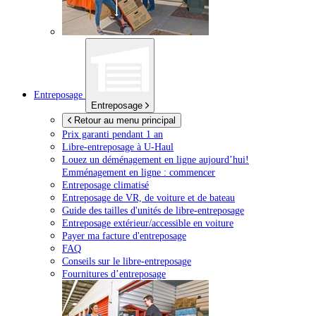
Entreposage
Entreposage
Retour au menu principal
Prix garanti pendant 1 an
Libre-entreposage à
U-Haul
Louez un déménagement en ligne aujourd’hui!
Emménagement en ligne : commencer
Entreposage climatisé
Entreposage de VR, de voiture et de bateau
Guide des tailles d'unités de libre-entreposage
Entreposage extérieur/accessible en voiture
Payer ma facture d'entreposage
FAQ
Conseils sur le libre-entreposage
Fournitures d’entreposage