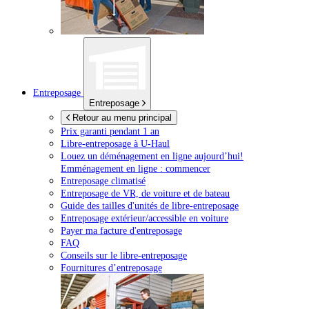
Entreposage
Entreposage
Retour au menu principal
Prix garanti pendant 1 an
Libre-entreposage à
U-Haul
Louez un déménagement en ligne aujourd’hui!
Emménagement en ligne : commencer
Entreposage climatisé
Entreposage de VR, de voiture et de bateau
Guide des tailles d'unités de libre-entreposage
Entreposage extérieur/accessible en voiture
Payer ma facture d'entreposage
FAQ
Conseils sur le libre-entreposage
Fournitures d’entreposage