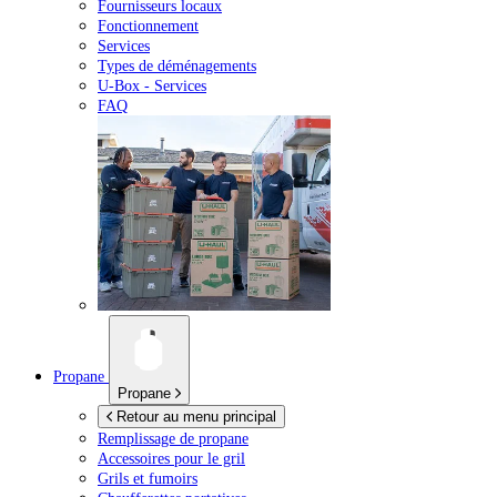
Fournisseurs locaux
Fonctionnement
Services
Types de déménagements
U-Box -
Services
FAQ
Propane
Propane
Retour au menu principal
Remplissage de propane
Accessoires pour le gril
Grils et fumoirs