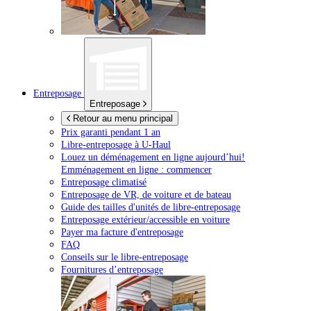
Entreposage
Entreposage
Retour au menu principal
Prix garanti pendant 1 an
Libre-entreposage à
U-Haul
Louez un déménagement en ligne aujourd’hui!
Emménagement en ligne : commencer
Entreposage climatisé
Entreposage de VR, de voiture et de bateau
Guide des tailles d'unités de libre-entreposage
Entreposage extérieur/accessible en voiture
Payer ma facture d'entreposage
FAQ
Conseils sur le libre-entreposage
Fournitures d’entreposage