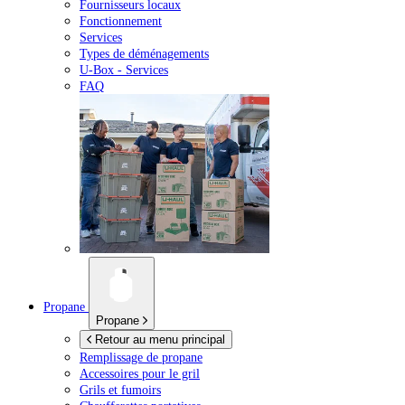
Fournisseurs locaux
Fonctionnement
Services
Types de déménagements
U-Box -
Services
FAQ
Propane
Propane
Retour au menu principal
Remplissage de propane
Accessoires pour le gril
Grils et fumoirs