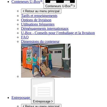
®
Conteneurs
U-Box
®
Conteneurs
U-Box
Retour au menu principal
Tarifs et renseignements
Options de livraison
Utilisations fréquentes
Déménagements internationaux
U-Box -
Conseils pour l’emballage et la livraison
FAQ
Dimensions du conteneur
Entreposage
Entreposage
Retour au menu principal