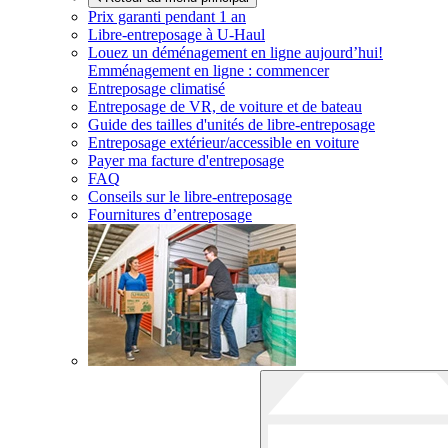
Prix garanti pendant 1 an
Libre-entreposage à
U-Haul
Louez un déménagement en ligne aujourd’hui!
Emménagement en ligne : commencer
Entreposage climatisé
Entreposage de VR, de voiture et de bateau
Guide des tailles d'unités de libre-entreposage
Entreposage extérieur/accessible en voiture
Payer ma facture d'entreposage
FAQ
Conseils sur le libre-entreposage
Fournitures d’entreposage