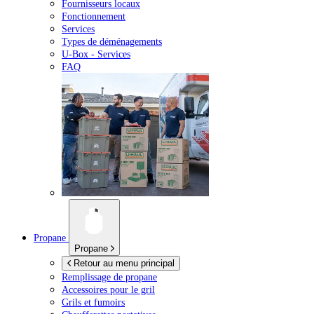
Fournisseurs locaux
Fonctionnement
Services
Types de déménagements
U-Box -
Services
FAQ
Propane
Propane
Retour au menu principal
Remplissage de propane
Accessoires pour le gril
Grils et fumoirs