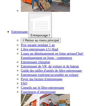
Entreposage
Entreposage
Retour au menu principal
Prix garanti pendant 1 an
Libre-entreposage à
U-Haul
Louez un déménagement en ligne aujourd’hui!
Emménagement en ligne : commencer
Entreposage climatisé
Entreposage de VR, de voiture et de bateau
Guide des tailles d'unités de libre-entreposage
Entreposage extérieur/accessible en voiture
Payer ma facture d'entreposage
FAQ
Conseils sur le libre-entreposage
Fournitures d’entreposage