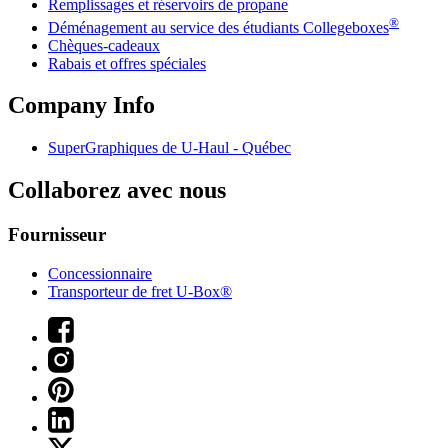
Remplissages et réservoirs de propane
®
Déménagement au service des étudiants Collegeboxes
Chèques-cadeaux
Rabais et offres spéciales
Company Info
SuperGraphiques de
U-Haul
- Québec
Collaborez avec nous
Fournisseur
Concessionnaire
Transporteur de fret U-Box®