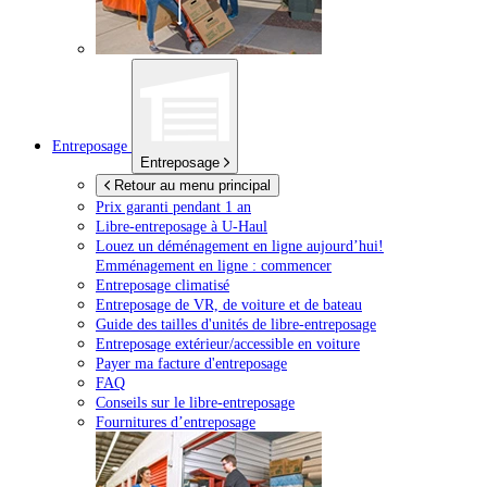
Entreposage
Entreposage
Retour au menu principal
Prix garanti pendant 1 an
Libre-entreposage à
U-Haul
Louez un déménagement en ligne aujourd’hui!
Emménagement en ligne : commencer
Entreposage climatisé
Entreposage de VR, de voiture et de bateau
Guide des tailles d'unités de libre-entreposage
Entreposage extérieur/accessible en voiture
Payer ma facture d'entreposage
FAQ
Conseils sur le libre-entreposage
Fournitures d’entreposage