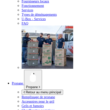
Fournisseurs locaux
Fonctionnement
Services
Types de déménagements
U-Box -
Services
FAQ
Propane
Propane
Retour au menu principal
Remplissage de propane
Accessoires pour le gril
Grils et fumoirs